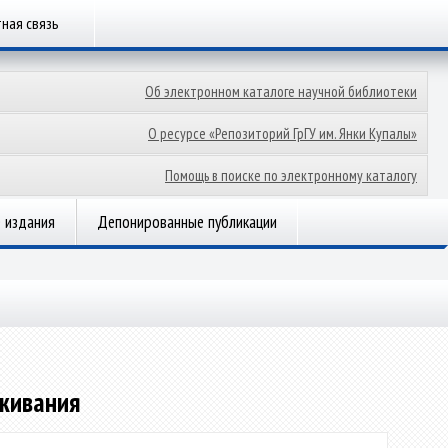
ная связь
Об электронном каталоге научной библиотеки
О ресурсе «Репозиторий ГрГУ им. Янки Купалы»
Помощь в поиске по электронному каталогу
 издания
Депонированные публикации
живания