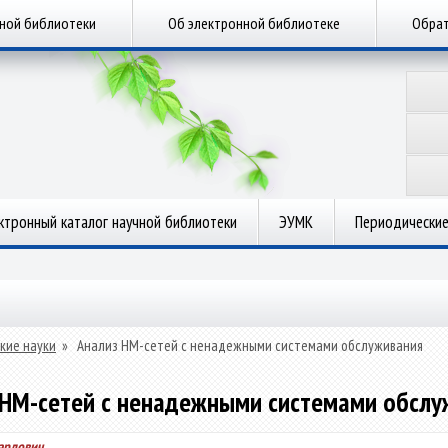
чной библиотеки
Об электронной библиотеке
Обрат
ктронный каталог научной библиотеки
ЭУМК
Периодические
кие науки
»
Анализ НМ-сетей с ненадежными системами обслуживания
 НМ-сетей с ненадежными системами обслу
уардович