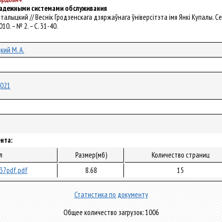
надежными системами обслуживания
 Маталыцкий // Веснік Гродзенскага дзяржаўнага ўніверсітэта імя Янкі Купалы. С
010. – № 2. – С. 31-40.
ий М. А.
2021
нта:
л
Размер(мб)
Количество страниц
37pdf.pdf
8.68
15
Статистика по документу
Общее количество загрузок: 1006