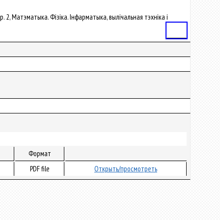
ер. 2, Матэматыка. Фізіка. Інфарматыка, вылічальная тэхніка і
Статья
Формат
PDF file
Открыть/просмотреть