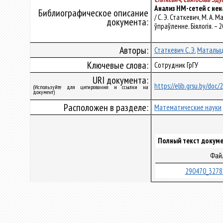
Анализ НМ-сетей с не
Библиографическое описание
/ С. Э. Статкевич, М. А.
документа:
ўпраўленне. Біялогія. – 2
Авторы:
Статкевич С. Э.
Маталыцк
Ключевые слова:
Сотрудник ГрГУ
URI документа:
https://elib.grsu.by/doc/
(Используйте для цитирования и ссылки на
документ)
Расположен в разделе:
Математические науки
Полный текст докуме
Фай
290470_3278