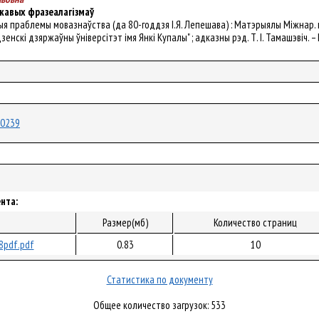
ікавых фразеалагізмаў
ныя праблемы мовазнаўства (да 80-годдзя І.Я. Лепешава) : Матэрыялы Міжнар. нав
енскі дзяржаўны ўніверсітэт імя Янкі Купалы" ; адказны рэд. Т. І. Тамашэвіч. – Г
/20239
нта:
л
Размер(мб)
Количество страниц
8pdf.pdf
0.83
10
Статистика по документу
Общее количество загрузок: 533