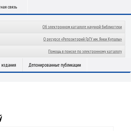
ная связь
Об электронном каталоге научной библиотеки
О ресурсе «Репозиторий ГрГУ им. Янки Купалы»
Помощь в поиске по электронному каталогу
 издания
Депонированные публикации
ў