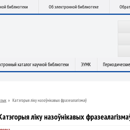
чной библиотеки
Об электронной библиотеке
Обрат
ктронный каталог научной библиотеки
ЭУМК
Периодические
язык
»
Катэгорыя ліку назоўнікавых фразеалагізмаў
Катэгорыя ліку назоўнікавых фразеалагізма
авовна