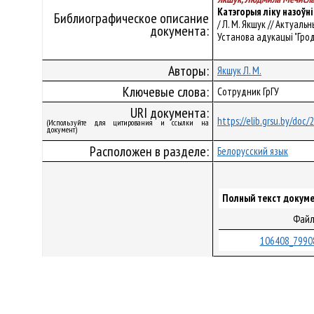
Катэгорыя ліку назоўн
Библиографическое описание
/ Л. М. Якшук // Актуаль
документа:
Установа адукацыі "Гродз
Авторы:
Якшук Л. М.
Ключевые слова:
Сотрудник ГрГУ
URI документа:
https://elib.grsu.by/doc
(Используйте для цитирования и ссылки на
документ)
Расположен в разделе:
Белорусский язык
Полный текст докуме
Фай
106408_7990