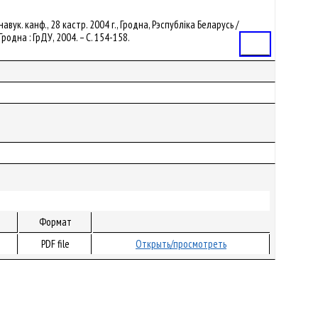
ук. канф., 28 кастр. 2004 г., Гродна, Рэспубліка Беларусь /
родна : ГрДУ, 2004. – С. 154-158.
Статья
Формат
PDF file
Открыть/просмотреть