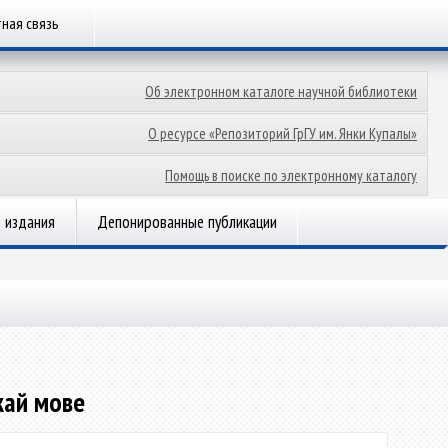
ная связь
Об электронном каталоге научной библиотеки
О ресурсе «Репозиторий ГрГУ им. Янки Купалы»
Помощь в поиске по электронному каталогу
 издания
Депонированные публикации
кай мове