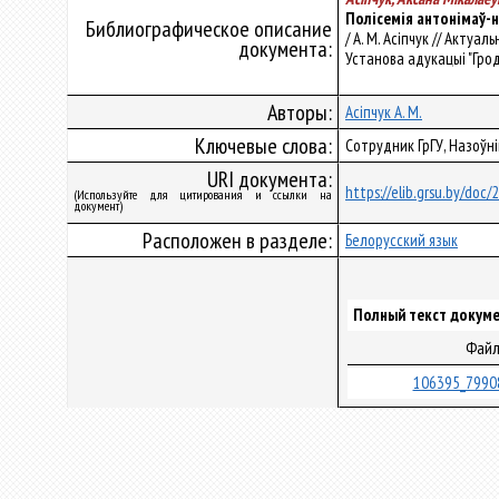
Полісемія антонімаў-н
Библиографическое описание
/ А. М. Асіпчук // Актуа
документа:
Установа адукацыі "Гродз
Авторы:
Асіпчук А. М.
Ключевые слова:
Сотрудник ГрГУ, Назоўн
URI документа:
https://elib.grsu.by/doc
(Используйте для цитирования и ссылки на
документ)
Расположен в разделе:
Белорусский язык
Полный текст докуме
Фай
106395_7990