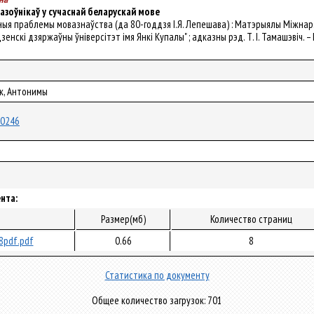
азоўнікаў у сучаснай беларускай мове
льныя праблемы мовазнаўства (да 80-годдзя І.Я. Лепешава) : Матэрыялы Міжнар. н
енскі дзяржаўны ўніверсітэт імя Янкі Купалы" ; адказны рэд. Т. І. Тамашэвіч. – Г
ік, Антонимы
/20246
нта:
л
Размер(мб)
Количество страниц
8pdf.pdf
0.66
8
Статистика по документу
Общее количество загрузок: 701