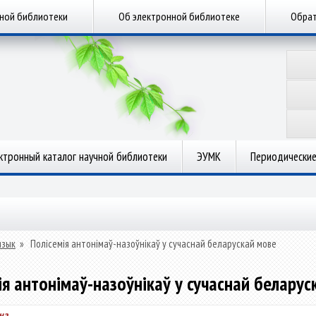
чной библиотеки
Об электронной библиотеке
Обрат
ктронный каталог научной библиотеки
ЭУМК
Периодические
язык
»
Полісемія антонімаў-назоўнікаў у сучаснай беларускай мове
ія антонімаў-назоўнікаў у сучаснай беларус
на