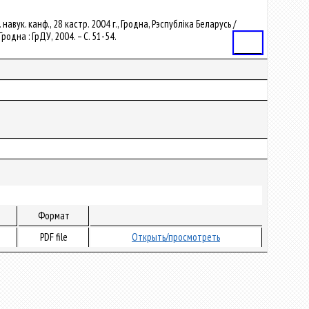
авук. канф., 28 кастр. 2004 г., Гродна, Рэспубліка Беларусь /
родна : ГрДУ, 2004. – С. 51-54.
Статья
Формат
PDF file
Открыть/просмотреть