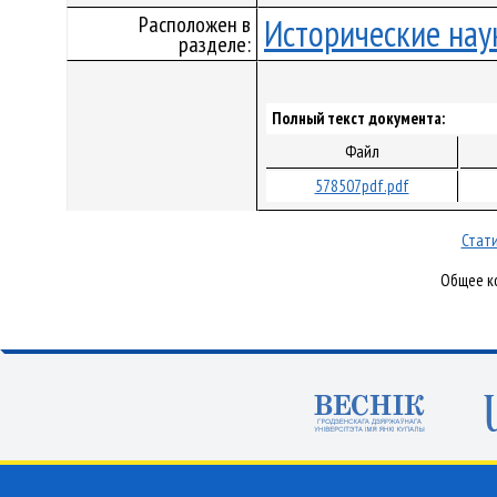
Расположен в
Исторические нау
разделе:
Полный текст документа:
Файл
578507pdf.pdf
Стати
Общее ко