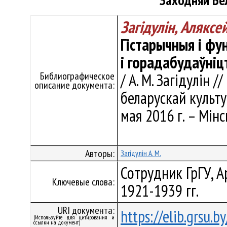
Заходняй Бел
Загідулін, Аляксе
Гістарычныя і фу
і горадабудаўніц
Библиографическое
/ А. М. Загідулін
описание документа:
беларускай культу
мая 2016 г. – Мінс
Авторы:
Загідулін А. М.
Сотрудник ГрГУ, А
Ключевые слова:
1921-1939 гг.
URI документа:
https://elib.grsu.
(Используйте для цитирования и
ссылки на документ)