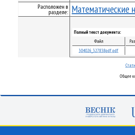
Расположен в
Математические 
разделе:
Полный текст документа:
Файл
Ра
304026_327838pdf.pdf
Стати
Общее ко