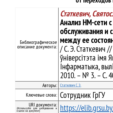
от переходов
Статкевич, Свято
Анализ НМ-сети 
обслуживания и 
между ее состоя
Библиографическое
описание документа:
/ С. Э. Статкевич 
ўніверсітэта імя Я
Інфарматыка, выліч
2010. – № 3. – С. 
Авторы:
Статкевич С. Э.
Сотрудник ГрГУ
Ключевые слова:
URI документа:
https://elib.grsu.
(Используйте для цитирования и
ссылки на документ)