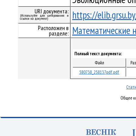
URI документа:
https://elib.grsu.
(Используйте для цитирования и
ссылки на документ)
Расположен в
Математические 
разделе:
Полный текст документа:
Файл
Ра
580738_258137pdf.pdf
Стати
Общее ко