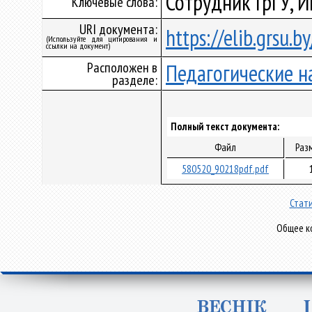
Сотрудник ГрГУ, 
Ключевые слова:
URI документа:
https://elib.grsu.
(Используйте для цитирования и
ссылки на документ)
Расположен в
Педагогические н
разделе:
Полный текст документа:
Файл
Раз
580520_90218pdf.pdf
Стати
Общее ко