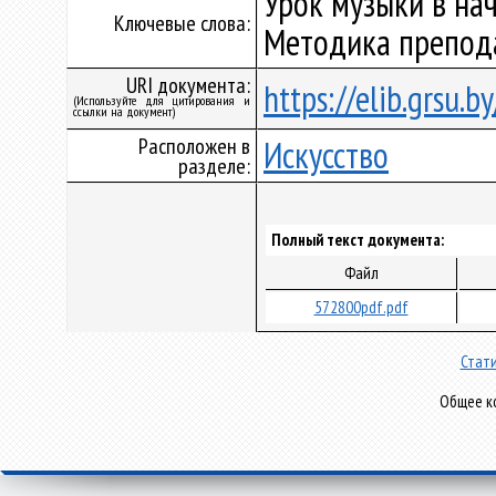
Урок музыки в на
Ключевые слова:
Методика препода
URI документа:
https://elib.grsu.
(Используйте для цитирования и
ссылки на документ)
Расположен в
Искусство
разделе:
Полный текст документа:
Файл
572800pdf.pdf
Стати
Общее ко