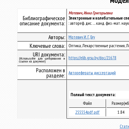
модел
Мотевич, Инна Григорьевна
Библиографическое
Электронные и колебательные спе
описание документа:
: автореф. дис. ... канд. физ.-мат. наук
Авторы:
Мотевич И. Г.
Бгу
Ключевые слова:
Оптика, Лекарственные растения, 
URI документа:
https://elib.grsu.by/doc/21678
(Используйте для цитирования и
ссылки на документ)
Расположен в
Авторефераты диссертаций
разделе:
Полный текст документа:
Файл
Размер(мб
255554pdf.pdf
1.84
Стати