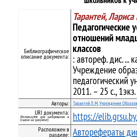
школьников к уч
Тарантей, Лариса
Педагогические 
отношений младш
классов
Библиографическое
описание документа:
: автореф. дис. ... 
Учреждение образ
педагогический ун
2011. – 25 с., 1экз
Авторы:
Тарантей Л. М.
Учреждение Образова
URI документа:
https://elib.grsu.
(Используйте для цитирования и
ссылки на документ)
Расположен в
Авторефераты ди
разделе: