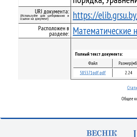
URI документа:
https://elib.grsu.
(Используйте для цитирования и
ссылки на документ)
Расположен в
Математические 
разделе:
Полный текст документа:
Файл
Размер(мб
585371pdf.pdf
2.24
Стати
Общее ко