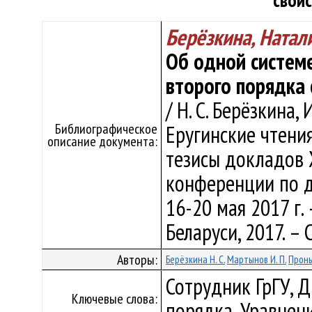
свой
Берёзкина, Ната
Об одной систем
второго порядка 
/ Н. С. Берёзкина, 
Библиографическое
Еругинские чтения 
описание документа:
тезисы докладов
конференции по 
16-20 мая 2017 г.
Беларуси, 2017. – С
Авторы:
Берёзкина Н. С.
Мартынов И. П.
Проньк
Сотрудник ГрГУ, 
Ключевые слова:
порядка, Уравнен