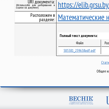
URI документа:
https://elib.grsu.
(Используйте для цитирования и
ссылки на документ)
Расположен в
Математические 
разделе:
Полный текст документа:
Файл
Ра
585381_259638pdf.pdf
Стати
Общее ко