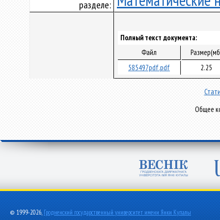
Математические 
разделе:
Полный текст документа:
Файл
Размер(мб
585497pdf.pdf
2.25
Стати
Общее ко
© 1999-2026,
Гродненский государственный университет имени Янки Купалы