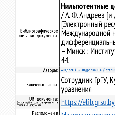
Нильпотентные ц
/ А. Ф. Андреев [и 
[Электронный ресу
Библиографическое
Международной н
описание документа:
дифференциальным
– Минск : Институ
44.
Авторы:
Андреев А. Ф.
Андреева И. А.
Детченя 
Сотрудник ГрГУ, 
Ключевые слова:
уравнения
URI документа:
https://elib.grsu.
(Используйте для цитирования и
ссылки на документ)
Расположен в