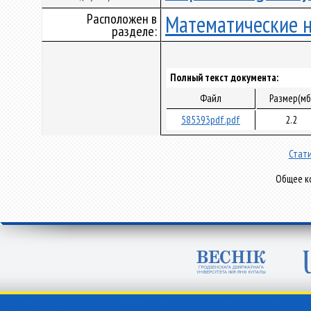
Расположен в
Математические 
разделе:
Полный текст документа:
Файл
Размер(мб
585393pdf.pdf
2.2
Стати
Общее ко