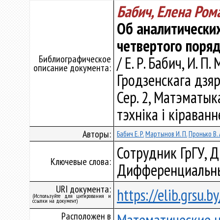
Бабич, Елена Ром
Об аналитически
четвертого поря
Библиографическое
/ Е. Р. Бабич, И. П
описание документа:
Гродзенскага дзяр
Сер. 2, Матэматык
тэхніка і кіраванне
Авторы:
Бабич Е. Р.
Мартынов И. П.
Пронько В. 
Сотрудник ГрГУ, 
Ключевые слова:
Дифференциальны
URI документа:
https://elib.grsu.
(Используйте для цитирования и
ссылки на документ)
Расположен в