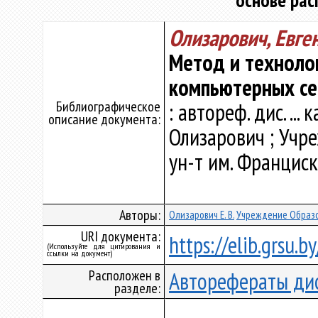
основе рас
Олизарович, Евг
Метод и технолог
компьютерных се
Библиографическое
: автореф. дис. ... к
описание документа:
Олизарович ; Учре
ун-т им. Франциска
Авторы:
Олизарович Е. В.
Учреждение Образов
URI документа:
https://elib.grsu.
(Используйте для цитирования и
ссылки на документ)
Расположен в
Авторефераты ди
разделе: