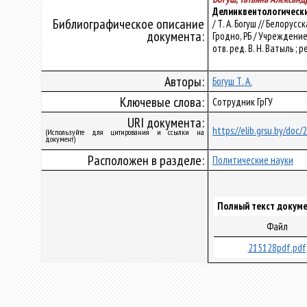
Делинквентологическ
Библиографическое описание
/ Т. А. Богуш // Белорус
документа:
Гродно, РБ / Учреждени
отв. ред. В. Н. Ватыль ; ре
Авторы:
Богуш Т. А.
Ключевые слова:
Сотрудник ГрГУ
URI документа:
https://elib.grsu.by/doc
(Используйте для цитирования и ссылки на
документ)
Расположен в разделе:
Политические науки
Полный текст докуме
Файл
215128pdf.pdf