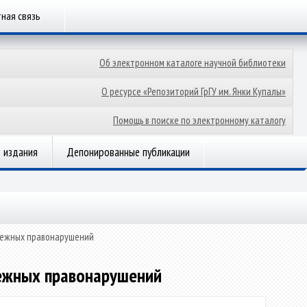
ная связь
Об электронном каталоге научной библиотеки
О ресурсе «Репозиторий ГрГУ им. Янки Купалы»
Помощь в поиске по электронному каталогу
 издания
Депонированные публикации
дежных правонарушений
дежных правонарушений