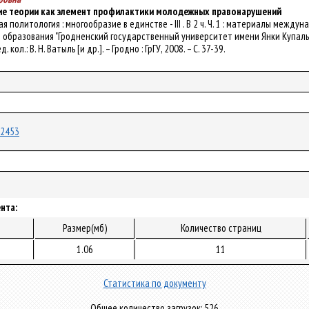
ие теории как элемент профилактики молодежных правонарушений
ская политология : многообразие в единстве - III . В 2 ч. Ч. 1 : материалы меж
е образования "Гродненский государственный университет имени Янки Купалы"
д. кол.: В. Н. Ватыль [и др.]. – Гродно : ГрГУ, 2008. – С. 37-39.
/22453
нта:
Размер(мб)
Количество страниц
1.06
11
Статистика по документу
Общее количество загрузок: 526