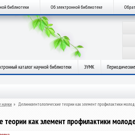
чной библиотеки
Об электронной библиотеке
Обрат
ктронный каталог научной библиотеки
ЭУМК
Периодические
 науки
»
Делинквентологические теории как элемент профилактики моло
е теории как элемент профилактики моло
ровна