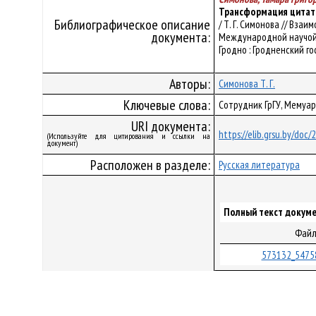
Трансформация цитат
Библиографическое описание
/ Т. Г. Симонова // Вз
документа:
Международной научой ко
Гродно : Гродненский гос
Авторы:
Симонова Т. Г.
Ключевые слова:
Сотрудник ГрГУ, Мемуар
URI документа:
https://elib.grsu.by/doc
(Используйте для цитирования и ссылки на
документ)
Расположен в разделе:
Русская литература
Полный текст докуме
Фай
573132_5475