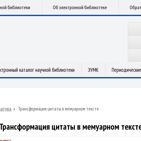
чной библиотеки
Об электронной библиотеке
Обрат
ктронный каталог научной библиотеки
ЭУМК
Периодические
ратура
»
Трансформация цитаты в мемуарном тексте
Трансформация цитаты в мемуарном текст
рьевна