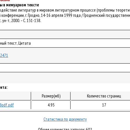
ы в мемуарном тексте
аимодействие литератур в мировом литературном процессе (проблемы теоретиче
нференции, г. Гродно, 14-16 апреля 1999 года / Гродненский государственный
. ун-т, 2000. – С. 131-138.
ный текст, Цитата
/22471
нта:
л
Размер(мб)
Количество страниц
8pdf.pdf
4.95
17
Статистика по документу
Общее количество загрузок: 602