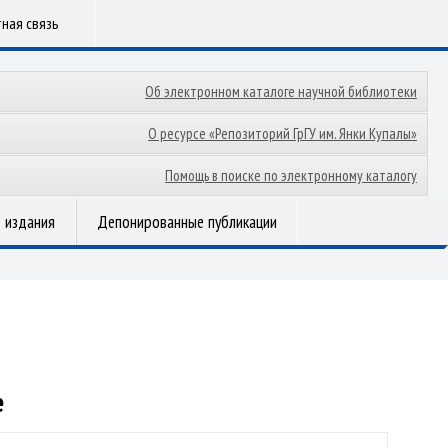
ная связь
Об электронном каталоге научной библиотеки
О ресурсе «Репозиторий ГрГУ им. Янки Купалы»
Помощь в поиске по электронному каталогу
 издания
Депонированные публикации
е