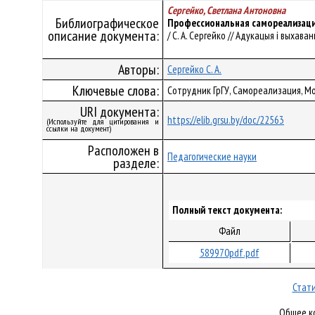
Сергейко, Светлана Антоновна
Библиографическое
Профессиональная самореализаци
описание документа:
/ С. А. Сергейко // Адукацыя і выхаванн
Авторы:
Сергейко С. А.
Ключевые слова:
Сотрудник ГрГУ, Самореализация, 
URI документа:
https://elib.grsu.by/doc/22563
(Используйте для цитирования и
ссылки на документ)
Расположен в
Педагогические науки
разделе:
Полный текст документа:
Файл
589970pdf.pdf
Стати
Общее ко