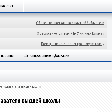
ная связь
Об электронном каталоге научной библиотеки
О ресурсе «Репозиторий ГрГУ им. Янки Купалы»
Помощь в поиске по электронному каталогу
 издания
Депонированные публикации
 преподавателя высшей школы
одавателя высшей школы