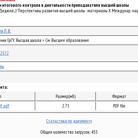
и итогового контроля в деятельности преподавателя высшей школы
. Дидюля // Перспективы развития высшей школы : материалы Х Междунар. науч.-ме
 Л. В.
ник ГрГУ, Высшая школа + См. Высшее образование
/22572
лы
нта:
л
Размер(мб)
Формат
f.pdf
2.73
PDF file
Статистика по документу
Общее количество загрузок: 455