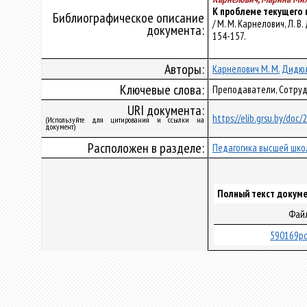
К проблеме текущего 
Библиографическое описание
/ М. М. Карнелович, Л. В
документа:
154-157.
Авторы:
Карнелович М. М.
Дидюля
Ключевые слова:
Преподаватели, Сотруд
URI документа:
https://elib.grsu.by/doc
(Используйте для цитирования и ссылки на
документ)
Расположен в разделе:
Педагогика высшей шко
Полный текст докуме
Фай
590169pd