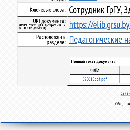
Сотрудник ГрГУ, 
Ключевые слова:
URI документа:
https://elib.grsu.
(Используйте для цитирования и
ссылки на документ)
Расположен в
Педагогические н
разделе:
Полный текст документа:
Файл
590618pdf.pdf
Стати
Общее ко