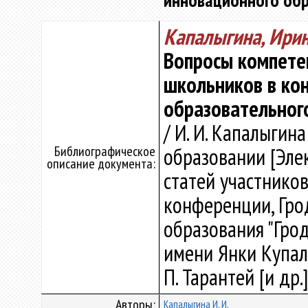
инновационного обр
Капалыгина, Ири
Вопросы компете
школьников в ко
образовательног
/ И. И. Капалыгин
Библиографическое
образовании [Эле
описание документа:
статей участнико
конференции, Грод
образования "Гро
имени Янки Купалы" 
П. Тарантей [и др.]
Авторы:
Капалыгина И. И.