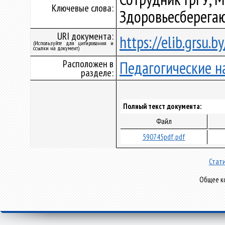
Ключевые слова:
Здоровьесберега
URI документа:
https://elib.grsu.
(Используйте для цитирования и
ссылки на документ)
Расположен в
Педагогические н
разделе:
Полный текст документа:
Файл
590745pdf.pdf
Стати
Общее ко