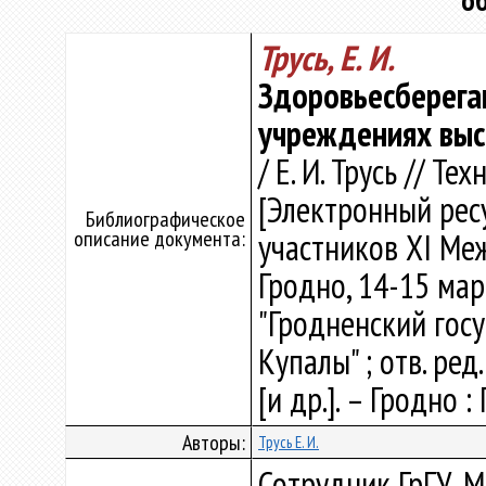
о
Трусь, Е. И.
Здоровьесберега
учреждениях выс
/ Е. И. Трусь // 
[Электронный ресу
Библиографическое
описание документа:
участников ХI Ме
Гродно, 14-15 мар
"Гродненский гос
Купалы" ; отв. ред.
[и др.]. – Гродно :
Авторы:
Трусь Е. И.
Сотрудник ГрГУ, 