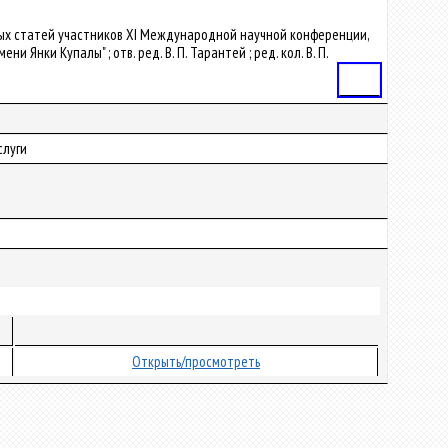
чных статей участников ХI Международной научной конференции,
Янки Купалы" ; отв. ред. В. П. Тарантей ; ред. кол. В. П.
Статья
слуги
Открыть/просмотреть