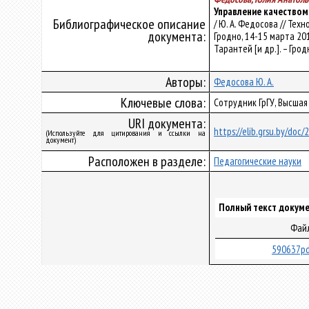
Управление качеством
Библиографическое описание
/ Ю. А. Федосова // Те
документа:
Гродно, 14-15 марта 201
Тарантей [и др.]. – Гродн
Авторы:
Федосова Ю. А.
Ключевые слова:
Сотрудник ГрГУ, Высшая
URI документа:
https://elib.grsu.by/doc
(Используйте для цитирования и ссылки на
документ)
Расположен в разделе:
Педагогические науки
Полный текст докуме
Фай
590637pd