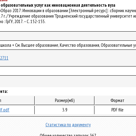
 образовательных услуг как инновационная деятельность вуза
хноОбраз 2017: Инновации в образовании [Электронный ресурс] : сборник нау
7 г. / Учреждение образования "Гродненский государственный университет имени 
о : ГрГУ, 2017. – С. 152-155.
 школа + См. Высшее образование, Качество образования, Образовательные у
/22711
нта:
л
Размер(мб)
Формат
f.pdf
3.9
PDF file
Статистика по документу
Общее количество загрузок: 367