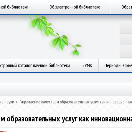
чной библиотеки
Об электронной библиотеке
Обрат
ктронный каталог научной библиотеки
ЭУМК
Периодические
ие науки
»
Управление качеством образовательных услуг как инновационная
ом образовательных услуг как инновационна
евна