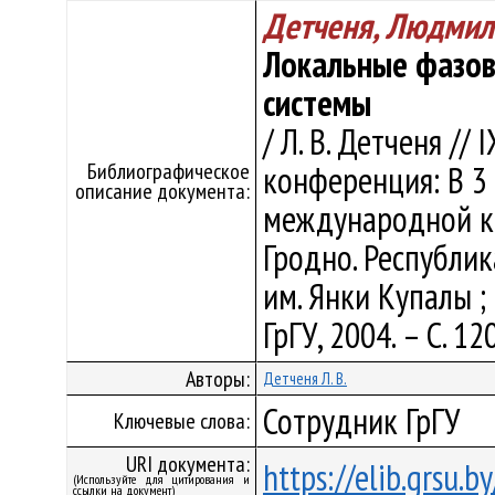
Детченя, Людмил
Локальные фазов
системы
/ Л. В. Детченя //
Библиографическое
конференция: В 3 
описание документа:
международной ко
Гродно. Республика
им. Янки Купалы ; о
ГрГУ, 2004. – С. 12
Авторы:
Детченя Л. В.
Сотрудник ГрГУ
Ключевые слова:
URI документа:
https://elib.grsu.
(Используйте для цитирования и
ссылки на документ)