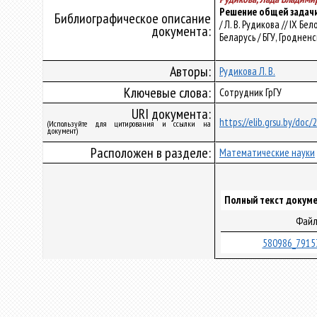
Решение общей задачи
Библиографическое описание
/ Л. В. Рудикова // IX 
документа:
Беларусь / БГУ, Гродненск
Авторы:
Рудикова Л. В.
Ключевые слова:
Сотрудник ГрГУ
URI документа:
https://elib.grsu.by/doc
(Используйте для цитирования и ссылки на
документ)
Расположен в разделе:
Математические науки
Полный текст докуме
Фай
580986_7915