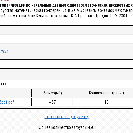
 оптимизации по начальным данным однопараметрических дискретных 
Белорусская математическая конференция: В 3 ч. Ч.3 : Тезисы докладов междун
ий гос. ун-т им. Янки Купалы ; отв. за вып. В. А. Пронько. – Гродно : ГрГУ, 2004. – 
/22954
нта:
л
Размер(мб)
Количество страниц
3pdf.pdf
4.37
18
Статистика по документу
Общее количество загрузок: 430