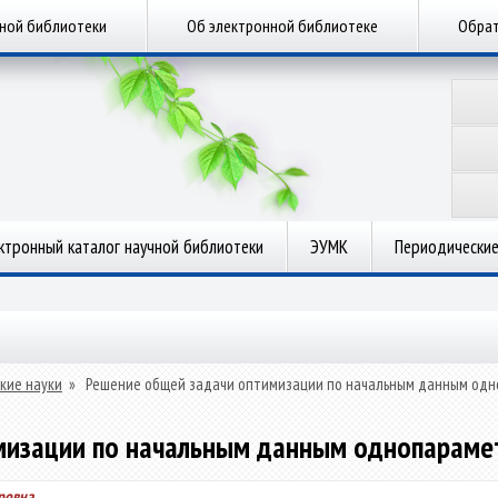
чной библиотеки
Об электронной библиотеке
Обрат
ктронный каталог научной библиотеки
ЭУМК
Периодические
кие науки
»
Решение общей задачи оптимизации по начальным данным одн
мизации по начальным данным однопарамет
ровна