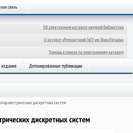
ная связь
Об электронном каталоге научной библиотеки
О ресурсе «Репозиторий ГрГУ им. Янки Купалы»
Помощь в поиске по электронному каталогу
 издания
Депонированные публикации
опараметрических дискретных систем
рических дискретных систем