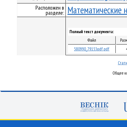
Расположен в
Математические 
разделе:
Полный текст документа:
Файл
Раз
580990_79153pdf.pdf
Стати
Общее ко