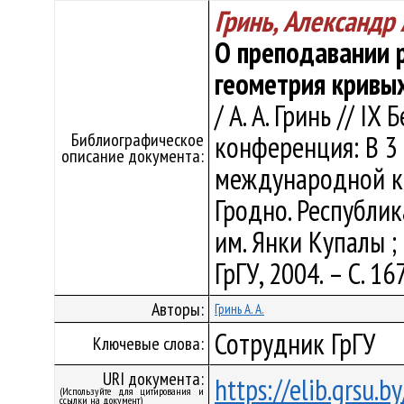
Гринь, Александр
О преподавании 
геометрия кривых
/ А. А. Гринь // I
Библиографическое
конференция: В 3 
описание документа:
международной ко
Гродно. Республика
им. Янки Купалы ; о
ГрГУ, 2004. – С. 16
Авторы:
Гринь А. А.
Сотрудник ГрГУ
Ключевые слова:
URI документа:
https://elib.grsu.
(Используйте для цитирования и
ссылки на документ)