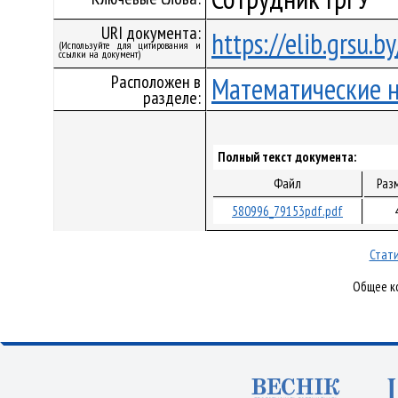
URI документа:
https://elib.grsu.
(Используйте для цитирования и
ссылки на документ)
Расположен в
Математические 
разделе:
Полный текст документа:
Файл
Раз
580996_79153pdf.pdf
Стати
Общее ко