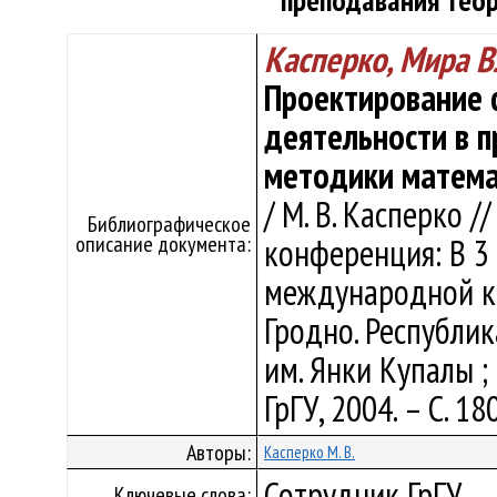
преподавания тео
Касперко, Мира 
Проектирование 
деятельности в п
методики матем
/ М. В. Касперко 
Библиографическое
описание документа:
конференция: В 3 
международной ко
Гродно. Республика
им. Янки Купалы ; о
ГрГУ, 2004. – С. 18
Авторы:
Касперко М. В.
Сотрудник ГрГУ
Ключевые слова: