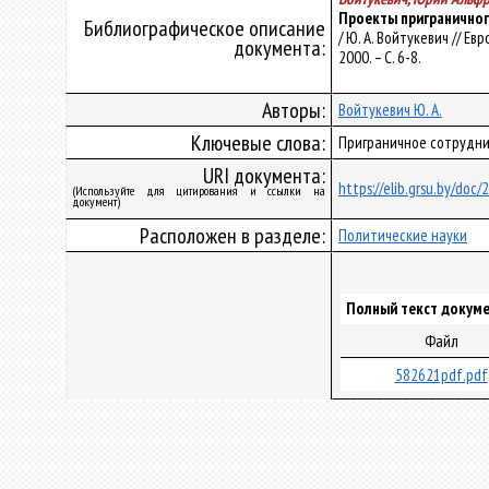
Проекты приграничног
Библиографическое описание
/ Ю. А. Войтукевич // Е
документа:
2000. – С. 6-8.
Авторы:
Войтукевич Ю. А.
Ключевые слова:
Приграничное сотруднич
URI документа:
https://elib.grsu.by/doc
(Используйте для цитирования и ссылки на
документ)
Расположен в разделе:
Политические науки
Полный текст докуме
Файл
582621pdf.pdf