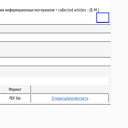
к информационных материалов = collected articles. – [Б. М.] :
Статья
Формат
PDF file
Открыть/просмотреть