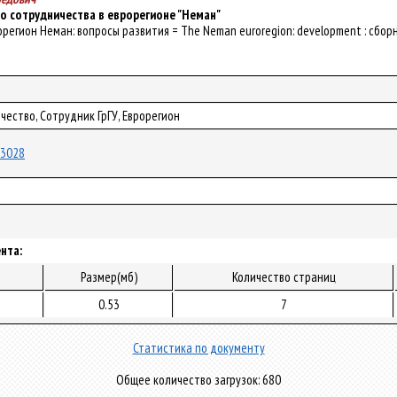
о сотрудничества в еврорегионе "Неман"
врорегион Неман: вопросы развития = The Neman euroregion: development : сборни
ество, Сотрудник ГрГУ, Еврорегион
/23028
нта:
Размер(мб)
Количество страниц
0.53
7
Статистика по документу
Общее количество загрузок: 680