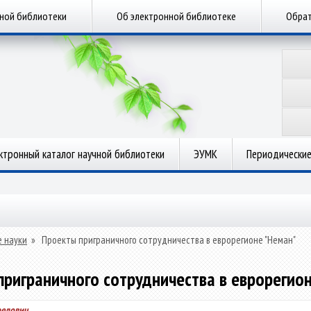
чной библиотеки
Об электронной библиотеке
Обрат
ктронный каталог научной библиотеки
ЭУМК
Периодические
 науки
»
Проекты приграничного сотрудничества в еврорегионе "Неман"
приграничного сотрудничества в еврорегион
редович