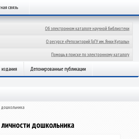
ная связь
Об электронном каталоге научной библиотеки
О ресурсе «Репозиторий ГрГУ им. Янки Купалы»
Помощь в поиске по электронному каталогу
 издания
Депонированные публикации
и дошкольника
 личности дошкольника