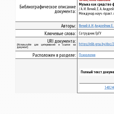
Музыка как средство 
Библиографическое описание
/ А. И. Янчий, Е. А. А
документа:
Междунар.науч.-практ. ко
Авторы:
Янчий А. И.
Андрейчик Е. 
Ключевые слова:
Сотрудник ГрГУ
URI документа:
https://elib.grsu.by/doc/
(Используйте для цитирования и ссылки на
документ)
Расположен в разделе:
Психология
Полный текст докуме
34824