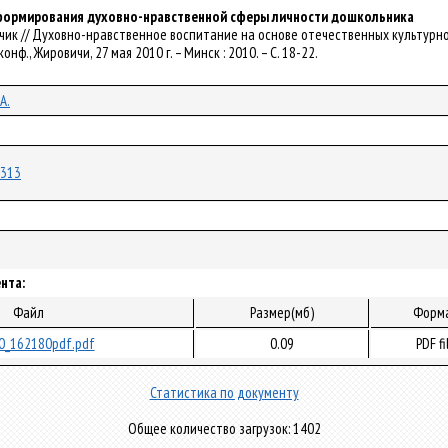
формирования духовно-нравственной сферы личности дошкольника
ндрейчик // Духовно-нравственное воспитание на основе отечественных культу
нф., Жировичи, 27 мая 2010 г. – Минск : 2010. – С. 18-22.
А.
2313
нта:
Файл
Размер(мб)
Форм
0_162180pdf.pdf
0.09
PDF fi
Статистика по документу
Общее количество загрузок: 1402