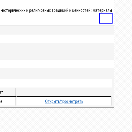
рно-исторических и религиозных традиций и ценностей : материалы
Статья
ат
le
Открыть/просмотреть