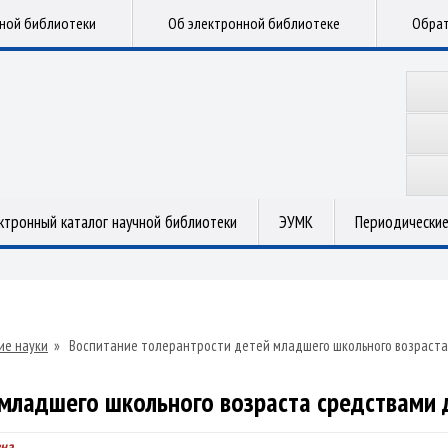
чной библиотеки
Об электронной библиотеке
Обрат
ктронный каталог научной библиотеки
ЭУМК
Периодические
ие науки
»
Воспитание толерантрости детей младшего школьного возраста
 младшего школьного возраста средствами 
вна