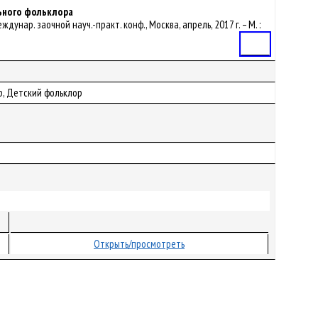
льного фольклора
дунар. заочной науч.-практ. конф., Москва, апрель, 2017 г. – М. :
Статья
р, Детский фольклор
Открыть/просмотреть