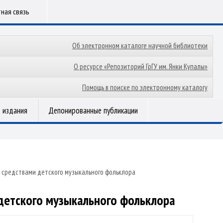
ная связь
Об электронном каталоге научной библиотеки
О ресурсе «Репозиторий ГрГУ им. Янки Купалы»
Помощь в поиске по электронному каталогу
 издания
Депонированные публикации
 средствами детского музыкального фольклора
детского музыкального фольклора