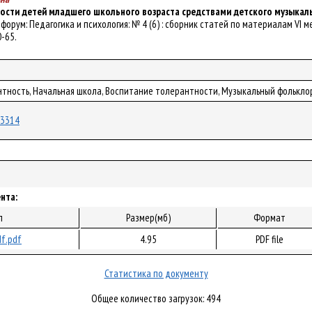
ости детей младшего школьного возраста средствами детского музыка
й форум: Педагогика и психология: № 4 (6) : сборник статей по материалам VI меж
0-65.
нтность, Начальная школа, Воспитание толерантности, Музыкальный фолькло
/23314
нта:
л
Размер(мб)
Формат
f.pdf
4.95
PDF file
Статистика по документу
Общее количество загрузок: 494