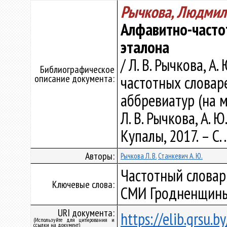
Рычкова, Людмил
Алфавитно-часто
эталона
/ Л. В. Рычкова, А
Библиографическое
описание документа:
частотных словар
аббревиатур (на 
Л. В. Рычкова, А. 
Купалы, 2017. – С. 
Авторы:
Рычкова Л. В.
Станкевич А. Ю.
Частотный словарь
Ключевые слова:
СМИ Гродненщины
URI документа:
https://elib.grsu.
(Используйте для цитирования и
ссылки на документ)