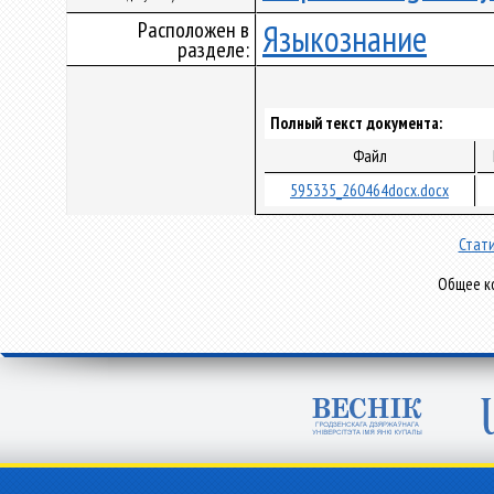
Расположен в
Языкознание
разделе:
Полный текст документа:
Файл
595335_260464docx.docx
Стати
Общее ко