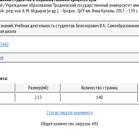
й / Учреждение образования "Гродненский государственный университет имени Янки
ой ; ред. кол. А. М. Абдыров [и др.]. – Гродно : ГрГУ им. Янки Купалы, 2017. – 139 
 знаний, Учебная деятельность студентов, Белозорович В.А., Самообразование
шая школа
/23442
ей
нта:
Размер(мб)
Количество страниц
2.13
140
Статистика по документу
Общее количество загрузок: 691