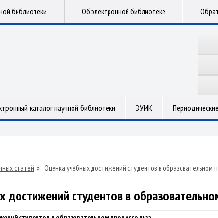
чной библиотеки
Об электронной библиотеке
Обрат
ктронный каталог научной библиотеки
ЭУМК
Периодические
чных статей
»
Оценка учебных достижений студентов в образовательном п
х достижений студентов в образовательном
жений студентов в образовательном процессе вуза