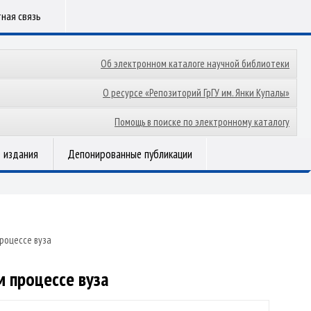
ная связь
Об электронном каталоге научной библиотеки
О ресурсе «Репозиторий ГрГУ им. Янки Купалы»
Помощь в поиске по электронному каталогу
 издания
Депонированные публикации
роцессе вуза
 процессе вуза