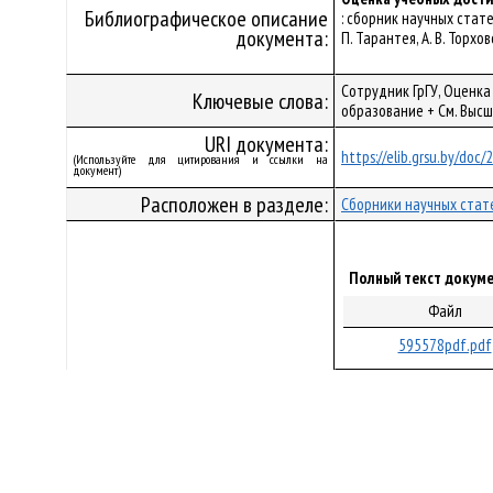
Библиографическое описание
: сборник научных стате
документа:
П. Тарантея, А. В. Торхов
Сотрудник ГрГУ, Оценка
Ключевые слова:
образование + См. Выс
URI документа:
https://elib.grsu.by/doc
(Используйте для цитирования и ссылки на
документ)
Расположен в разделе:
Сборники научных стат
Полный текст докуме
Файл
595578pdf.pdf