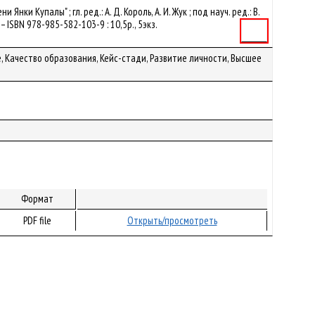
 Купалы" ; гл. ред.: А. Д. Король, А. И. Жук ; под науч. ред.: В.
с. – ISBN 978-985-582-103-9 : 10,5р., 5экз.
Книга
, Качество образования, Кейс-стади, Развитие личности, Высшее
Формат
PDF file
Открыть/просмотреть