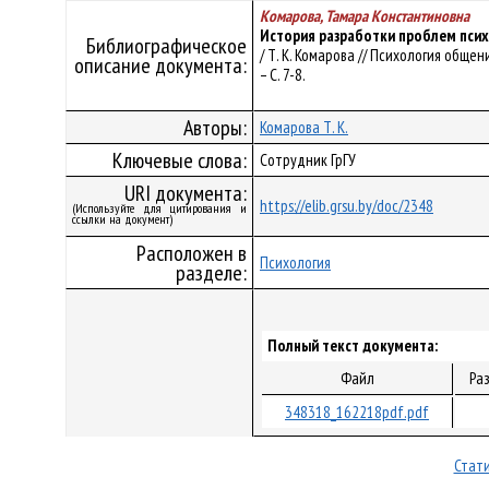
Комарова, Тамара Константиновна
История разработки проблем псих
Библиографическое
/ Т. К. Комарова // Психология общени
описание документа:
– С. 7-8.
Авторы:
Комарова Т. К.
Ключевые слова:
Сотрудник ГрГУ
URI документа:
https://elib.grsu.by/doc/2348
(Используйте для цитирования и
ссылки на документ)
Расположен в
Психология
разделе:
Полный текст документа:
Файл
Ра
348318_162218pdf.pdf
Стати