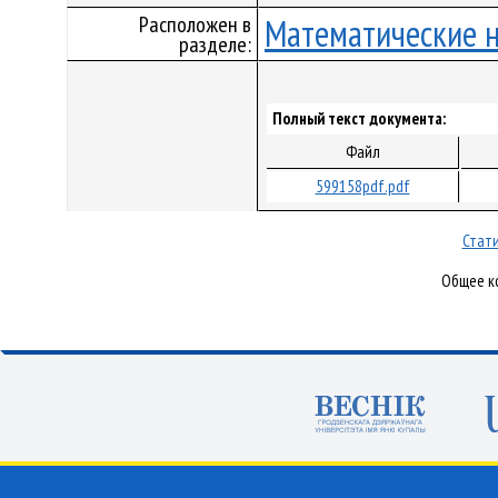
Расположен в
Математические 
разделе:
Полный текст документа:
Файл
599158pdf.pdf
Стати
Общее ко