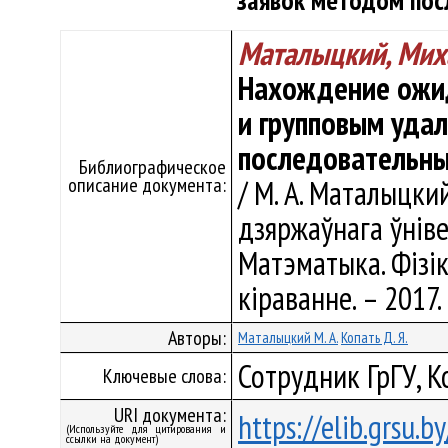
заявок методом по
Маталыцкий, Мих
Нахождение ожид
и групповым уда
последовательн
Библиографическое
описание документа:
/ М. А. Маталыцкий
дзяржаўнага ўнівер
Матэматыка. Фізік
кіраванне. – 2017. 
Авторы:
Маталыцкий М. А.
Копать Д. Я.
Сотрудник ГрГУ, 
Ключевые слова:
URI документа:
https://elib.grsu.
(Используйте для цитирования и
ссылки на документ)