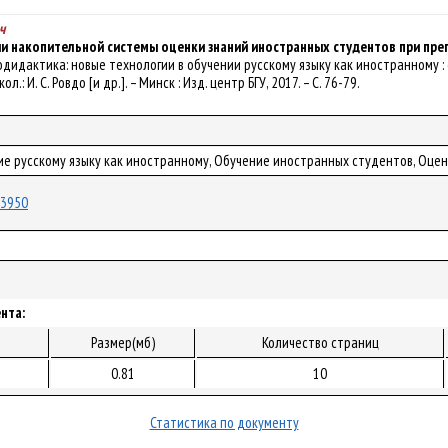
ч
ии накопительной системы оценки знаний иностранных студентов при пре
гводидактика: новые технологии в обучении русскому языку как иностранному : сб
ол.: И. С. Ровдо [и др.]. – Минск : Изд. центр БГУ, 2017. – С. 76-79.
ие русскому языку как иностранному, Обучение иностранных студентов, Оце
/23950
нта:
Размер(мб)
Количество страниц
0.81
10
Статистика по документу