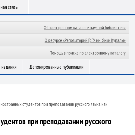
ная связь
Об электронном каталоге научной библиотеки
О ресурсе «Репозиторий ГрГУ им. Янки Купалы»
Помощь в поиске по электронному каталогу
 издания
Депонированные публикации
иностранных студентов при преподавании русского языка как
тудентов при преподавании русского