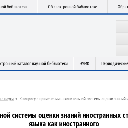
чной библиотеки
Об электронной библиотеке
Обрат
ктронный каталог научной библиотеки
ЭУМК
Периодические
ие науки
»
К вопросу о применении накопительной системы оценки знаний 
ной системы оценки знаний иностранных с
языка как иностранного