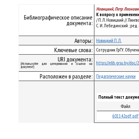
Новицкий, Петр Леонови
К вопросу о применен
Библиографическое описание
/ П. Л. Новицкий // Лин
документа:
С. И. Лебединский ; ред. к
Авторы:
Новицкий П. Л.
Ключевые слова:
Сотрудник ГрГУ, Обучен
URI документа:
https://elib.grsu.by/doc
(Используйте для цитирования и ссылки на
документ)
Расположен в разделе:
Педагогические науки
Полный текст докуме
Файл
601142pdf.pdf