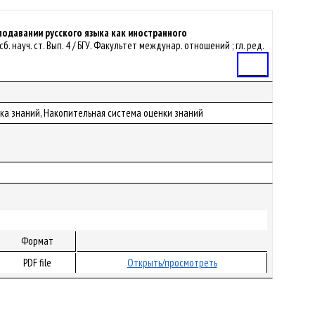
подавании русского языка как иностранного
. науч. ст. Вып. 4 / БГУ. Факультет междунар. отношений ; гл. ред.
Статья
нка знаний, Накопительная система оценки знаний
Формат
PDF file
Открыть/просмотреть