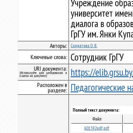
Учреждение образ
университет имен
диалога в образова
ГрГУ им. Янки Купа
Авторы:
Солдатова О. В.
Сотрудник ГрГУ
Ключевые слова:
URI документа:
https://elib.grsu.
(Используйте для цитирования и
ссылки на документ)
Расположен в
Педагогические н
разделе:
Полный текст документа:
Файл
601592pdf.pdf