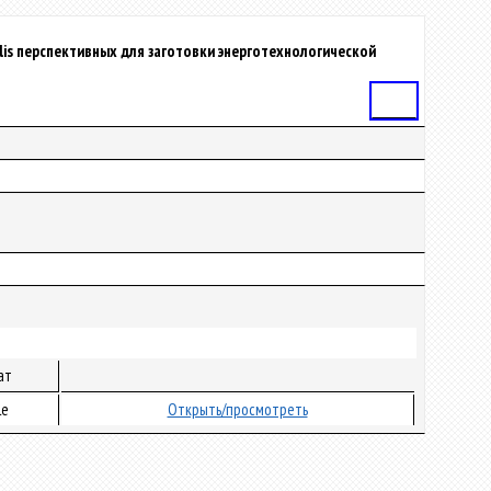
lis перспективных для заготовки энерготехнологической
Статья
ат
le
Открыть/просмотреть