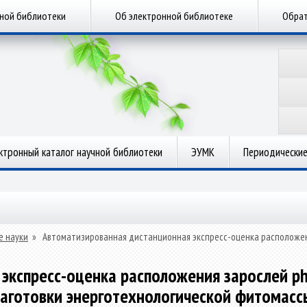
чной библиотеки
Об электронной библиотеке
Обрат
ктронный каталог научной библиотеки
ЭУМК
Периодические
е науки
»
Автоматизированная дистанционная экспресс-оценка расположения
кспресс-оценка расположения зарослей phr
заготовки энерготехнологической фитомасс