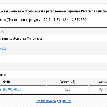
истанционная экспресс-оценка расположения зарослей Phragmites austra
озинов // Растительные ресурсы. – 2017. – Т. 53. – № 4. – С. 555-580.
 В.
тельные сообщества, Фитомасса
/24203
нта:
Файл
Размер(мб)
Форм
2_265405pdf.pdf
3.26
PDF fi
Статистика по документу