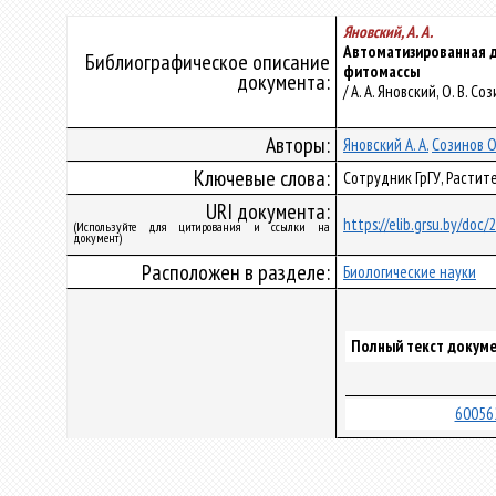
Яновский, А. А.
Автоматизированная д
Библиографическое описание
фитомассы
документа:
/ А. А. Яновский, О. В. С
Авторы:
Яновский А. А.
Созинов О.
Ключевые слова:
Сотрудник ГрГУ, Расти
URI документа:
https://elib.grsu.by/doc
(Используйте для цитирования и ссылки на
документ)
Расположен в разделе:
Биологические науки
Полный текст докуме
60056