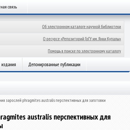
ная связь
Об электронном каталоге научной библиотеки
О ресурсе «Репозиторий ГрГУ им. Янки Купалы»
Помощь в поиске по электронному каталогу
 издания
Депонированные публикации
 зарослей phragmites australis перспективных для заготовки
agmites australis перспективных для
ы