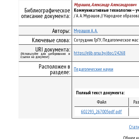
Мурашов, Александр Александрович
Библиографическое
Коммуникативные технологии — у
описание документа:
/ А. А. Мурашов // Народное образован
Авторы:
Мурашов А. А.
Ключевые слова:
Сотрудник ГрГУ, Педагогическое ма
URI документа:
https://elib.grsu.by/doc/24268
(Используйте для цитирования и
ссылки на документ)
Расположен в
Педагогические науки
разделе:
Полный текст документа:
Файл
Ра
602293_267005pdf.pdf
Стати
Общее ко