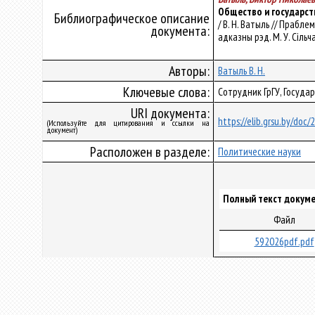
Общество и государст
Библиографическое описание
/ В. Н. Ватыль // Прабле
документа:
адказны рэд. М. У. Сільча
Авторы:
Ватыль В. Н.
Ключевые слова:
Сотрудник ГрГУ, Госуда
URI документа:
https://elib.grsu.by/doc
(Используйте для цитирования и ссылки на
документ)
Расположен в разделе:
Политические науки
Полный текст докуме
Файл
592026pdf.pdf