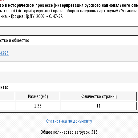
во в историческом процессе (интерпретация русского национального оп
мы тэорыі і гісторыі дзяржавы і права : зборнiк навуковых артыкулаў / Установа
нка. – Гродна : ГрДУ, 2002. – С. 47-57.
рство и общество
/24293
нта:
Размер(мб)
Количество страниц
1.33
11
Статистика по документу
Общее количество загрузок: 515