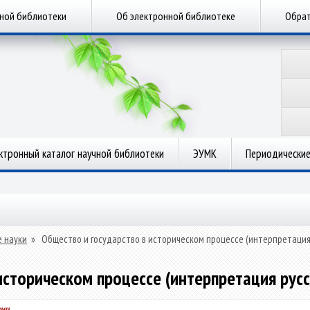
чной библиотеки
Об электронной библиотеке
Обрат
ктронный каталог научной библиотеки
ЭУМК
Периодические
 науки
»
Общество и государство в историческом процессе (интерпретация
историческом процессе (интерпретация рус
вич