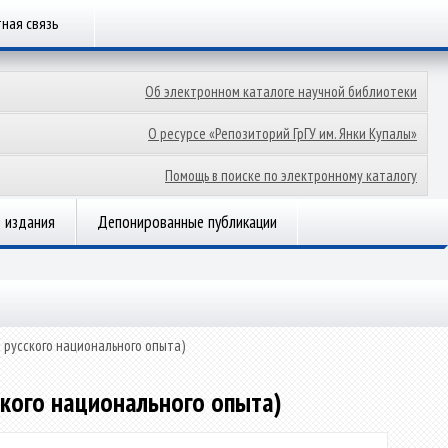
ная связь
Об электронном каталоге научной библиотеки
О ресурсе «Репозиторий ГрГУ им. Янки Купалы»
Помощь в поиске по электронному каталогу
 издания
Депонированные публикации
 русского национального опыта)
ского национального опыта)