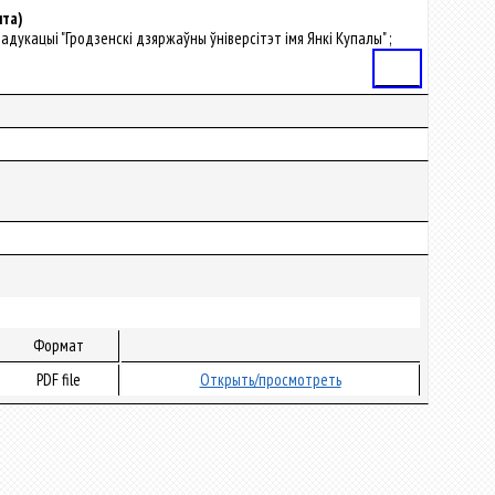
ыта)
 адукацыі "Гродзенскі дзяржаўны ўніверсітэт імя Янкі Купалы" ;
Статья
Формат
PDF file
Открыть/просмотреть