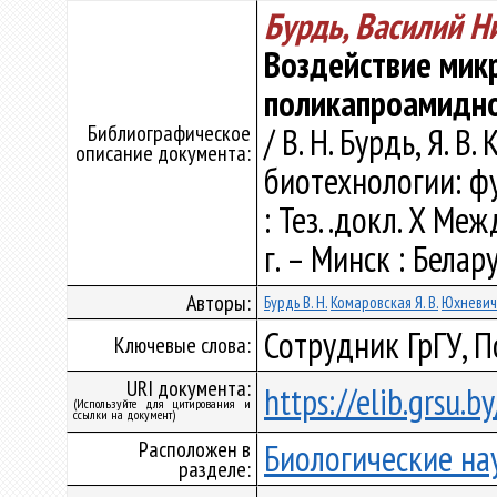
Бурдь, Василий Н
Воздействие мик
поликапроамидно
Библиографическое
/ В. Н. Бурдь, Я. 
описание документа:
биотехнологии: ф
: Тез. .докл. X Ме
г. – Минск : Белар
Авторы:
Бурдь В. Н.
Комаровская Я. В.
Юхневич Г
Сотрудник ГрГУ, 
Ключевые слова:
URI документа:
https://elib.grsu.
(Используйте для цитирования и
ссылки на документ)
Расположен в
Биологические на
разделе: