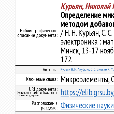
Курьян, Николай 
Определение мик
методом добаво
Библиографическое
/ Н. Н. Курьян, С. 
описание документа:
электроника : мат
Минск, 13-17 нояб.
172.
Авторы:
Курьян Н. Н.
Ануфрик С. С.
Зноско К. Ф.
Микроэлементы, С
Ключевые слова:
URI документа:
https://elib.grsu.
(Используйте для цитирования и
ссылки на документ)
Расположен в
Физические науки
разделе: