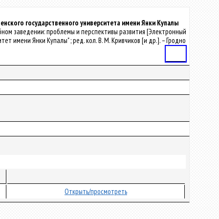
енского государственного университета имени Янки Купалы
 учебном заведении: проблемы и перспективы развития [Электронный
 имени Янки Купалы" ; ред. кол. В. М. Кривчиков [и др.]. – Гродно
Статья
Открыть/просмотреть