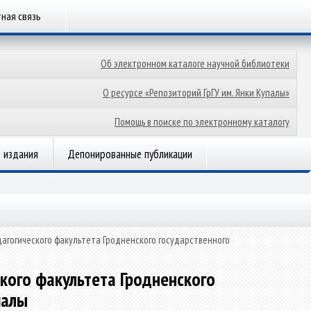
ная связь
Об электронном каталоге научной библиотеки
О ресурсе «Репозиторий ГрГУ им. Янки Купалы»
Помощь в поиске по электронному каталогу
 издания
Депонированные публикации
агогического факультета Гродненского государственного
кого факультета Гродненского
палы