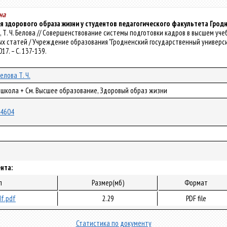
на
 здорового образа жизни у студентов педагогического факультета Гродн
раго, Т. Ч. Белова // Совершенствование системы подготовки кадров в высшем
ых статей / Учреждение образования "Гродненский государственный университет
017. – С. 137-139.
елова Т. Ч.
 школа + См. Высшее образование, Здоровый образ жизни
/24604
нта:
л
Размер(мб)
Формат
f.pdf
2.29
PDF file
Статистика по документу