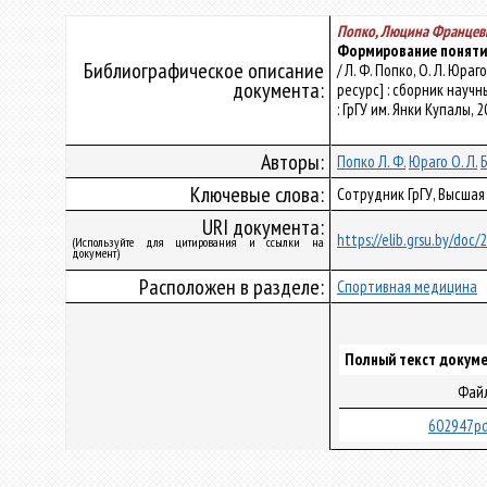
Попко, Люцина Францев
Формирование понятия
Библиографическое описание
/ Л. Ф. Попко, О. Л. Ю
документа:
ресурс] : сборник научн
: ГрГУ им. Янки Купалы, 2
Авторы:
Попко Л. Ф.
Юраго О. Л.
Б
Ключевые слова:
Сотрудник ГрГУ, Высшая
URI документа:
https://elib.grsu.by/doc
(Используйте для цитирования и ссылки на
документ)
Расположен в разделе:
Спортивная медицина
Полный текст докуме
Фай
602947pd