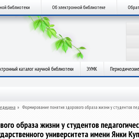
чной библиотеки
Об электронной библиотеке
Обрат
ктронный каталог научной библиотеки
ЭУМК
Периодические
медицина
»
Формирование понятия здорового образа жизни у студентов пед
ого образа жизни у студентов педагогичес
ударственного университета имени Янки Ку