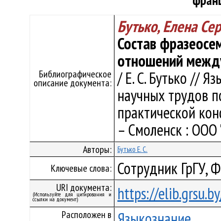
фран
Бутько, Елена Се
Состав фразеосем
отношений между
Библиографическое
/ Е. С. Бутько // 
описание документа:
научных трудов п
практической конф
– Смоленск : ООО "
Авторы:
Бутько Е. С.
Сотрудник ГрГУ, 
Ключевые слова:
URI документа:
https://elib.grsu.
(Используйте для цитирования и
ссылки на документ)
Расположен в
Языкознание