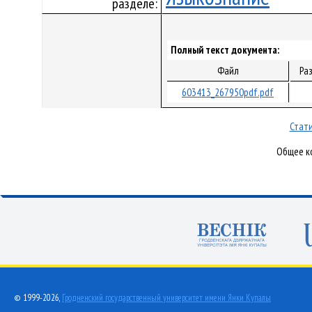
разделе:
Полный текст документа:
Файл
Ра
603413_267950pdf.pdf
Стати
Общее ко
© 1999-2026,
Гродненский государственный университет имени Янки Купалы