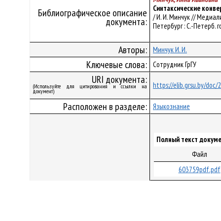
Синтаксические конве
Библиографическое описание
/ И. И. Минчук // Медиа
документа:
Петербург : С.-Петерб. го
Авторы:
Минчук И. И.
Ключевые слова:
Сотрудник ГрГУ
URI документа:
https://elib.grsu.by/doc
(Используйте для цитирования и ссылки на
документ)
Расположен в разделе:
Языкознание
Полный текст докуме
Файл
603759pdf.pdf