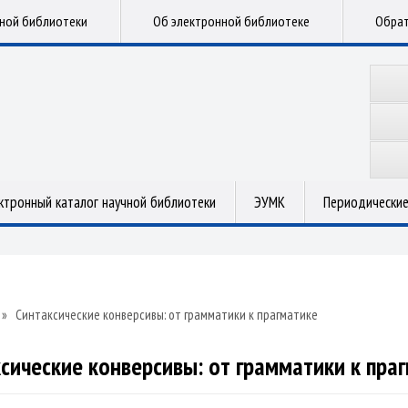
чной библиотеки
Об электронной библиотеке
Обрат
ктронный каталог научной библиотеки
ЭУМК
Периодические
»
Синтаксические конверсивы: от грамматики к прагматике
сические конверсивы: от грамматики к пра