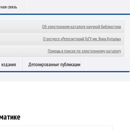
ная связь
Об электронном каталоге научной библиотеки
О ресурсе «Репозиторий ГрГУ им. Янки Купалы»
Помощь в поиске по электронному каталогу
 издания
Депонированные публикации
гматике