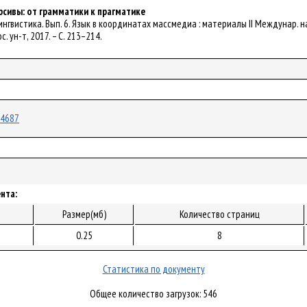
рсивы: от грамматики к прагматике
лингвистика. Вып. 6. Язык в координатах массмедиа : материалы II Междунар. на
с. ун-т, 2017. – С. 213–214.
/24687
нта:
Размер(мб)
Количество страниц
0.25
8
Статистика по документу
Общее количество загрузок: 546