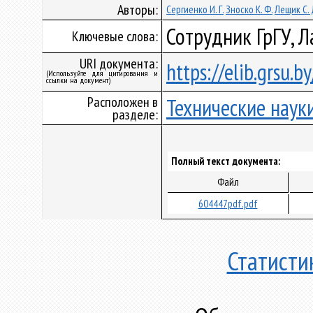
Авторы:
Сергиенко И. Г.
Зноско К. Ф.
Лещик С. 
Сотрудник ГрГУ, Л
Ключевые слова:
URI документа:
https://elib.grsu.
(Используйте для цитирования и
ссылки на документ)
Расположен в
Технические наук
разделе:
Полный текст документа:
Файл
604447pdf.pdf
Статисти