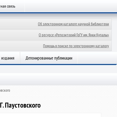
ная связь
Об электронном каталоге научной библиотеки
О ресурсе «Репозиторий ГрГУ им. Янки Купалы»
Помощь в поиске по электронному каталогу
 издания
Депонированные публикации
овского
Г. Паустовского