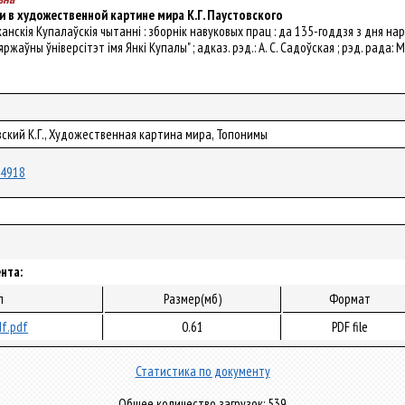
 в художественной картине мира К.Г. Паустовского
бліканскія Купалаўскія чытанні : зборнік навуковых прац : да 135-годдзя з дня
жаўны ўніверсітэт імя Янкі Купалы" ; адказ. рэд.: А. С. Садоўская ; рэд. рада: М.
вский К.Г., Художественная картина мира, Топонимы
/24918
нта:
л
Размер(мб)
Формат
f.pdf
0.61
PDF file
Статистика по документу
Общее количество загрузок: 539