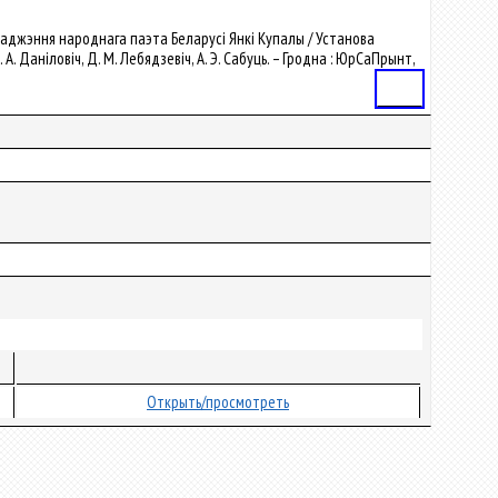
 нараджэння народнага паэта Беларусі Янкі Купалы / Установа
 А. Даніловіч, Д. М. Лебядзевіч, А. Э. Сабуць. – Гродна : ЮрСаПрынт,
Статья
Открыть/просмотреть