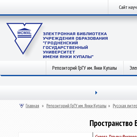
Сайт нау
ЭЛЕКТРОННАЯ БИБЛИОТЕКА
УЧРЕЖДЕНИЯ ОБРАЗОВАНИЯ
"ГРОДНЕНСКИЙ
ГОСУДАРСТВЕННЫЙ
УНИВЕРСИТЕТ
ИМЕНИ ЯНКИ КУПАЛЫ"
Репозиторий ГрГУ им. Янки Купалы
Эле
Главная
»
Репозиторий ГрГУ им. Янки Купалы
»
Русская лите
Пространство Б
Сивова, Татьяна Викторо