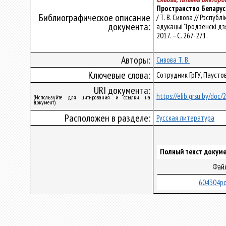
Пространство Беларуси
Библиографическое описание
/ Т. В. Сивова // Рэспу
документа:
адукацыі "Гродзенскі дзяр
2017. – С. 267-271.
Авторы:
Сивова Т. В.
Ключевые слова:
Сотрудник ГрГУ, Паусто
URI документа:
https://elib.grsu.by/doc
(Используйте для цитирования и ссылки на
документ)
Расположен в разделе:
Русская литература
Полный текст докуме
Фай
604304pd