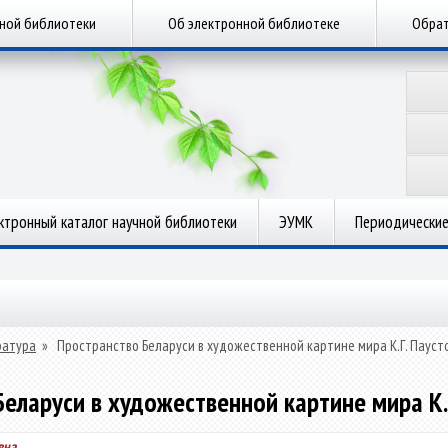
чной библиотеки
Об электронной библиотеке
Обрат
ктронный каталог научной библиотеки
ЭУМК
Периодические
ратура
»
Пространство Беларуси в художественной картине мира К.Г. Пауст
еларуси в художественной картине мира К.
вна