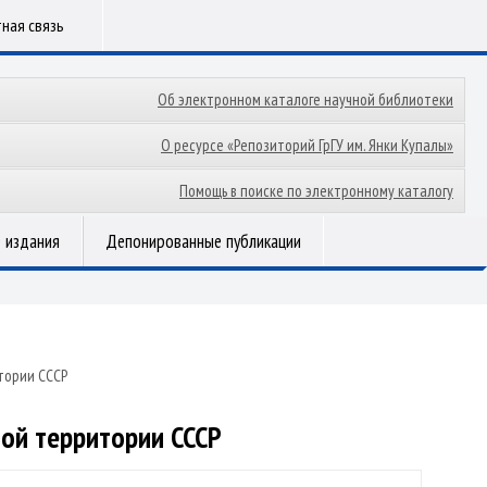
ная связь
Об электронном каталоге научной библиотеки
О ресурсе «Репозиторий ГрГУ им. Янки Купалы»
Помощь в поиске по электронному каталогу
 издания
Депонированные публикации
тории СССР
ной территории СССР