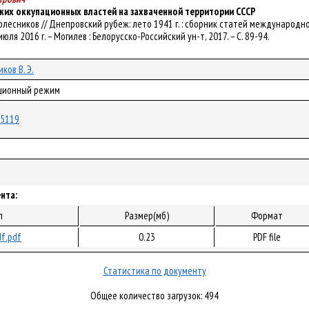
ких оккупационных властей на захваченной территории СССР
Э. Колесников // Днепровский рубеж: лето 1941 г. : сборник статей междунар
юля 2016 г. – Могилев : Белорусско-Российский ун-т, 2017. – С. 89-94.
ков В. Э.
ационный режим
/25119
нта:
л
Размер(мб)
Формат
f.pdf
0.23
PDF file
Статистика по документу
Общее количество загрузок: 494