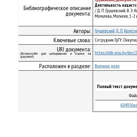
Деятельность нацистс
Библиографическое описание
/ Д. П. Грушевский, В. 
документа:
Могилева, Могилев, 1-2 и
Авторы:
Грушевский Д. П.
Колесни
Ключевые слова:
Сотрудник ГрГУ, Оккуп
URI документа:
https://elib.grsu.by/doc
(Используйте для цитирования и ссылки на
документ)
Расположен в разделе:
Военное дело
Полный текст докуме
Фай
604956pd