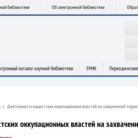
чной библиотеки
Об электронной библиотеке
Обрат
ктронный каталог научной библиотеки
ЭУМК
Периодические
о
»
Деятельность нацистских оккупационных властей на захваченной терри
тских оккупационных властей на захвачен
трович