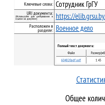
Сотрудник ГрГУ
Ключевые слова:
URI документа:
https://elib.grsu.
(Используйте для цитирования и
ссылки на документ)
Расположен в
Военное дело
разделе:
Полный текст документа:
Файл
Размер(мб
604820pdf.pdf
1.43
Статисти
Общее количе