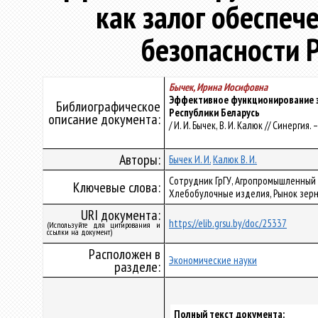
как залог обеспеч
безопасности 
Бычек, Ирина Иосифовна
Эффективное функционирование з
Библиографическое
Республики Беларусь
описание документа:
/ И. И. Бычек, В. И. Калюк // Синергия. 
Авторы:
Бычек И. И.
Калюк В. И.
Сотрудник ГрГУ, Агропромышленный
Ключевые слова:
Хлебобулочные изделия, Рынок зер
URI документа:
https://elib.grsu.by/doc/25337
(Используйте для цитирования и
ссылки на документ)
Расположен в
Экономические науки
разделе:
Полный текст документа: