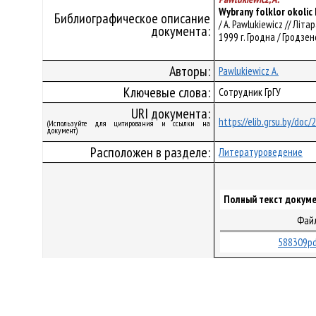
Wybrany folklor okoli
Библиографическое описание
/ A. Pawlukiewicz // Літ
документа:
1999 г. Гродна / Гродзенс
Авторы:
Pawlukiewicz A.
Ключевые слова:
Сотрудник ГрГУ
URI документа:
https://elib.grsu.by/doc
(Используйте для цитирования и ссылки на
документ)
Расположен в разделе:
Литературоведение
Полный текст докуме
Фай
588309pd