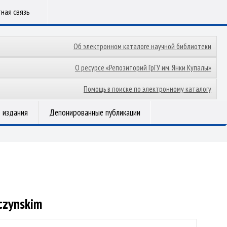
ная связь
Об электронном каталоге научной библиотеки
О ресурсе «Репозиторий ГрГУ им. Янки Купалы»
Помощь в поиске по электронному каталогу
 издания
Депонированные публикации
czynskim