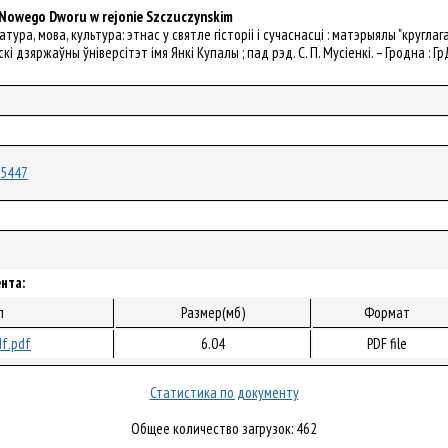
c Nowego Dworu w rejonie Szczuczynskim
аратура, мова, культура: этнас у святле гісторіі і сучаснасці : матэрыялы "кру
кi дзяржаўны ўнiверсітэт iмя Янкі Купалы ; пад рэд. С. П. Мусіенкі. – Гродна : Гр
/25447
нта:
л
Размер(мб)
Формат
f.pdf
6.04
PDF file
Статистика по документу
Общее количество загрузок: 462