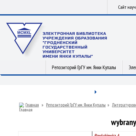
Сайт нау
ЭЛЕКТРОННАЯ БИБЛИОТЕКА
УЧРЕЖДЕНИЯ ОБРАЗОВАНИЯ
"ГРОДНЕНСКИЙ
ГОСУДАРСТВЕННЫЙ
УНИВЕРСИТЕТ
ИМЕНИ ЯНКИ КУПАЛЫ"
Репозиторий ГрГУ им. Янки Купалы
Эле
Главная
»
Репозиторий ГрГУ им. Янки Купалы
»
Литературов
wybrany
Pawlukiewicz, A.