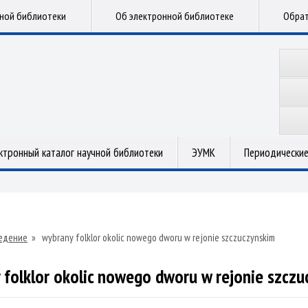
чной библиотеки
Об электронной библиотеке
Обрат
ктронный каталог научной библиотеки
ЭУМК
Периодические
едение
»
wybrany folklor okolic nowego dworu w rejonie szczuczynskim
 folklor okolic nowego dworu w rejonie szczu