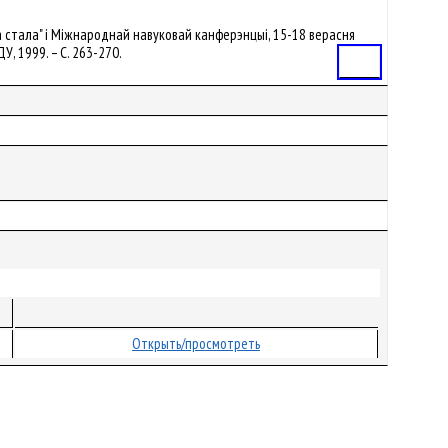
глага стала" і Міжнароднай навуковай канферэнцыі, 15-18 верасня
ДУ, 1999. – С. 263-270.
Статья
Открыть/просмотреть